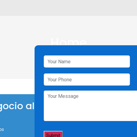
Home
ocio al
os