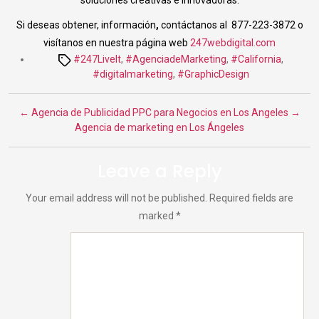
soluciones creativas e innovadoras.
Si deseas obtener, información
,
contáctanos al 877-223-3872 o
visítanos en nuestra página web
247webdigital.com
Tags
#247LiveIt
,
#AgenciadeMarketing
,
#California
,
#digitalmarketing
,
#GraphicDesign
←
Agencia de Publicidad PPC para Negocios en Los Angeles
→
Agencia de marketing en Los Ángeles
Leave a Reply
Your email address will not be published.
Required fields are
marked
*