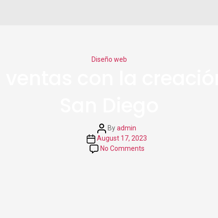
Categories
Diseño web
entas con la creación
San Diego
Post
By
admin
author
Post
August 17, 2023
date
on
No Comments
Como
obtener
más
ventas
con
la