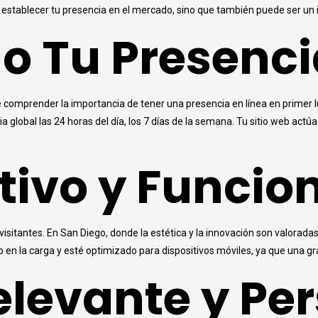
creación
establecer tu presencia en el mercado, sino que también puede ser un im
de
o Tu Presenci
un
sitio
web
en
San
omprender la importancia de tener una presencia en línea en primer lu
Diego
ia global las 24 horas del día, los 7 días de la semana. Tu sitio web actú
tivo y Funcio
s visitantes. En San Diego, donde la estética y la innovación son valora
o en la carga y esté optimizado para dispositivos móviles, ya que una g
levante y Pe