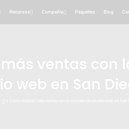
Recursos
Compañía
Paquetes
Blog
Co
más ventas con l
tio web en San Di
» Como obtener más ventas con la creación de un sitio web en San 