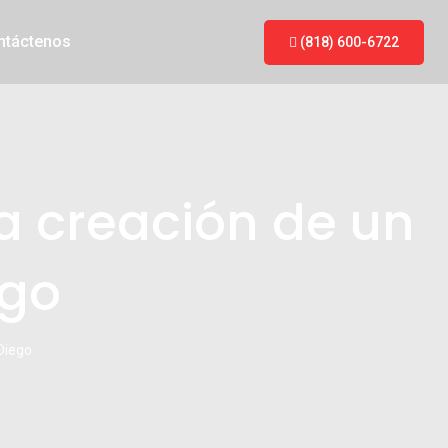
ntáctenos
(818) 600-6722
a creación de un
ego
Diego