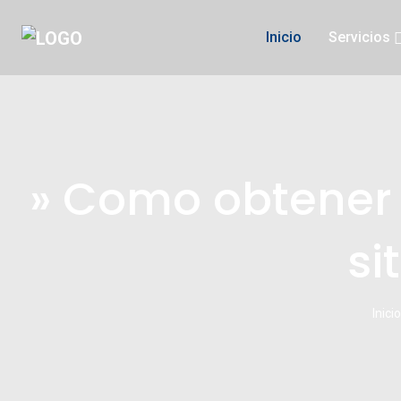
Inicio
Servicios
» Como obtener 
si
Inicio