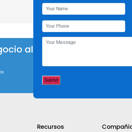
ocio al
os
Recursos
Compañí