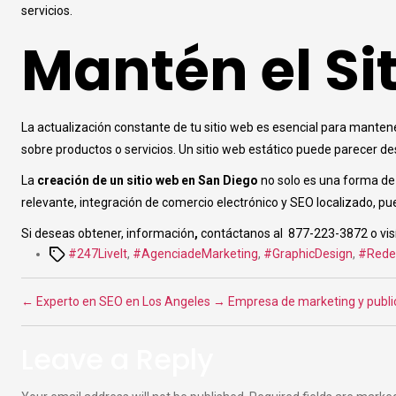
servicios.
Mantén el Si
La actualización constante de tu sitio web es esencial para mantener
sobre productos o servicios. Un sitio web estático puede parecer d
La
creación de un sitio web en San Diego
no solo es una forma de 
relevante, integración de comercio electrónico y SEO localizado, pu
Si deseas obtener, información
,
contáctanos al 877-223-3872 o vis
Tags
#247LiveIt
,
#AgenciadeMarketing
,
#GraphicDesign
,
#Rede
←
Experto en SEO en Los Angeles
→
Empresa de marketing y publi
Leave a Reply