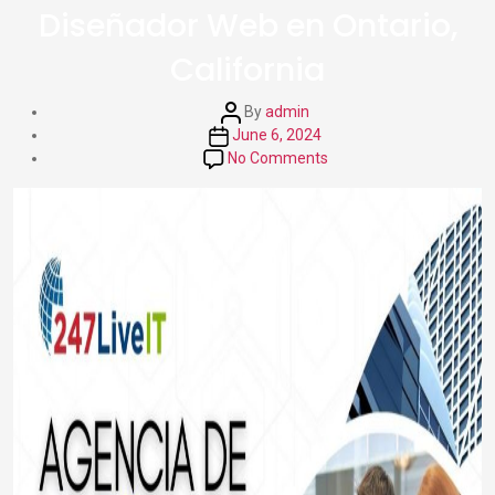
Diseñador Web en Ontario,
California
Post
By
admin
author
Post
June 6, 2024
date
on
No Comments
Diseñador
Web
en
Ontario,
California