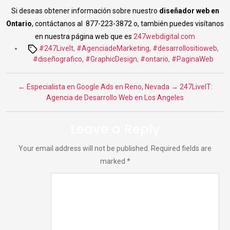
Si deseas obtener información sobre nuestro
diseñador web en
Ontario
, contáctanos al 877-223-3872 o, también puedes visítanos
en nuestra página web que es
247webdigital.
com
Tags
#247LiveIt
,
#AgenciadeMarketing
,
#desarrollositioweb
,
#diseñografico
,
#GraphicDesign
,
#ontario
,
#PaginaWeb
←
Especialista en Google Ads en Reno, Nevada
→
247LiveIT:
Agencia de Desarrollo Web en Los Angeles
Leave a Reply
Your email address will not be published.
Required fields are
marked
*