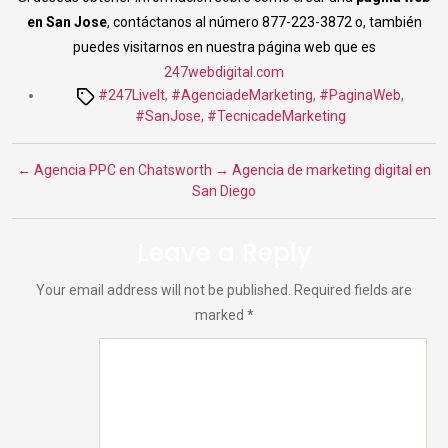
en San Jose
, contáctanos al número 877-223-3872 o, también
puedes visitarnos en nuestra página web que es
247webdigital.com
Tags
#247LiveIt
,
#AgenciadeMarketing
,
#PaginaWeb
,
#SanJose
,
#TecnicadeMarketing
←
Agencia PPC en Chatsworth
→
Agencia de marketing digital en
San Diego
Leave a Reply
Your email address will not be published.
Required fields are
marked
*