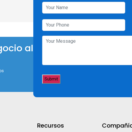
ocio al
os
Recursos
Compañí