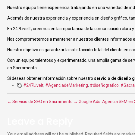
Nuestro equipo tiene experiencia trabajando en una variedad de ind
Además de nuestra experiencia y experiencia en diseño gráfico, tam
En 247LiveIT, creemos en la importancia de la comunicación clara y 
Nos comprometemos a mantener a nuestros clientes informados en ca
Nuestro objetivo es garantizar la satisfacción total del cliente e
Con un equipo talentoso y experimentado, una amplia gama de servic
en Sacramento.
Si deseas obtener información sobre nuestro
servicio de diseño 
Tags
#247LiveIt
,
#AgenciadeMarketing
,
#diseñografico
,
#Sacr
←
Servicio de SEO en Sacramento
→
Google Ads: Agencia SEM en
Leave a Reply
Your email address will not be published.
Required fields are mark