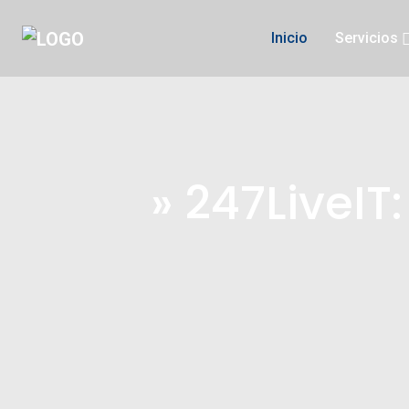
Inicio
Servicios
» 247LiveIT