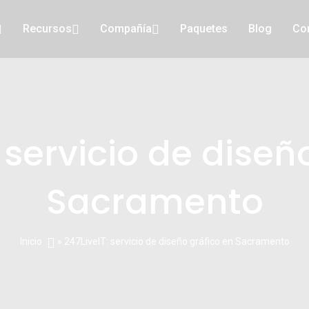
Recursos
Compañía
Paquetes
Blog
Co
: servicio de diseñ
Sacramento
Inicio
» 247LiveIT: servicio de diseño gráfico en Sacramento