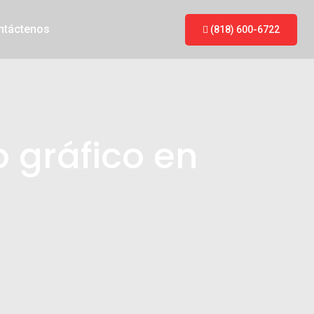
ntáctenos
(818) 600-6722
o gráfico en