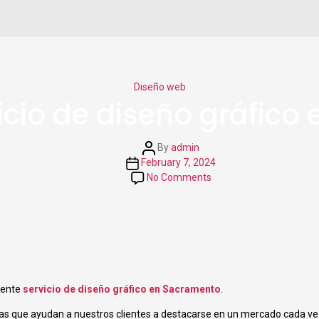
Categories
Diseño web
vicio de diseño gráfic
Post
By
admin
author
Post
February 7, 2024
date
on
No Comments
247LiveIT:
servicio
de
diseño
gráfico
en
Sacramento
lente
servicio de diseño gráfico en Sacramento
.
das que ayudan a nuestros clientes a destacarse en un mercado cada v