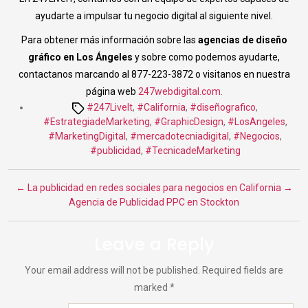
ayudarte a impulsar tu negocio digital al siguiente nivel.
Para obtener más información sobre las
agencias de diseño
gráfico en Los Ángeles
y sobre como podemos ayudarte,
contactanos marcando al 877-223-3872 o visitanos en nuestra
página web
247webdigital.com.
Tags
#247LiveIt
,
#California
,
#diseñografico
,
#EstrategiadeMarketing
,
#GraphicDesign
,
#LosAngeles
,
#MarketingDigital
,
#mercadotecniadigital
,
#Negocios
,
#publicidad
,
#TecnicadeMarketing
←
La publicidad en redes sociales para negocios en California
→
Agencia de Publicidad PPC en Stockton
Leave a Reply
Your email address will not be published.
Required fields are
marked
*