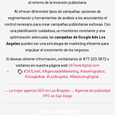
el retorno de la inversión publicitaria.
Al ofrecer diferentes tipos de campañas, opciones de
segmentación y herramientas de análisis a los anunciantes el
control necesario para crear campañas publicitarias exitosas. Con
una planificación cuidadosa, un monitoreo constante y una
optimización adecuada, las
campañas de Google Ads Los
Angeles
pueden ser una estrategia de marketing eficiente para
impulsar el crecimiento de los negocios.
Si deseas obtener información
,
contáctanos al 877-223-3872 o
visítanos en nuestra página web
247webdigital.com
Tags
#247LiveIt
,
#AgenciadeMarketing
,
#diseñografico
,
#GoogleAds
,
#LosAngeles
,
#MarketingDigital
←
La mejor agencia SEO en Los Ángeles
→
Agencia de publicidad
PPC en San Diego
Leave a Reply