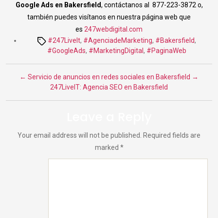
Google Ads en Bakersfield
, contáctanos al 877-223-3872 o,
también puedes visítanos en nuestra página web que
es
247webdigital.com
Tags
#247LiveIt
,
#AgenciadeMarketing
,
#Bakersfield
,
#GoogleAds
,
#MarketingDigital
,
#PaginaWeb
←
Servicio de anuncios en redes sociales en Bakersfield
→
247LiveIT: Agencia SEO en Bakersfield
Leave a Reply
Your email address will not be published.
Required fields are
marked
*