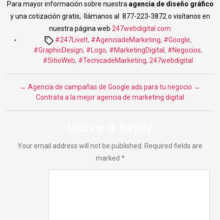
Para mayor información sobre nuestra
agencia de diseño gráfico
y una cotización gratis,
llámanos al 877-223-3872 o visítanos en
nuestra página web
247webdigital.com
Tags
#247LiveIt
,
#AgenciadeMarketing
,
#Google
,
#GraphicDesign
,
#Logo
,
#MarketingDigital
,
#Negocios
,
#SitioWeb
,
#TecnicadeMarketing
,
247webdigital
←
Agencia de campañas de Google ads para tu negocio
→
Contrata a la mejor agencia de marketing digital
Leave a Reply
Your email address will not be published.
Required fields are
marked
*