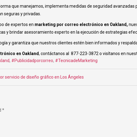
ataforma que manejamos, implementa medidas de seguridad avanzadas par
n seguras y privadas.
ipo de expertos en
marketing por correo electrónico en Oakland,
nue
as y brindar asesoramiento experto en la ejecución de estrategias efec
ogía y garantiza que nuestros clientes estén bien informados y respald
ctrónico en Oakland
, contáctanos al 877-223-3872 o visítanos en nue
land
,
#Publicidadporcorreo
,
#TecnicadeMarketing
or servicio de diseño gráfico en Los Ángeles
ed
*