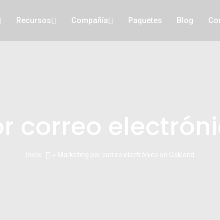
Recursos
Compañía
Paquetes
Blog
Co
or correo electrón
Inicio
» Marketing por correo electrónico en Oakland