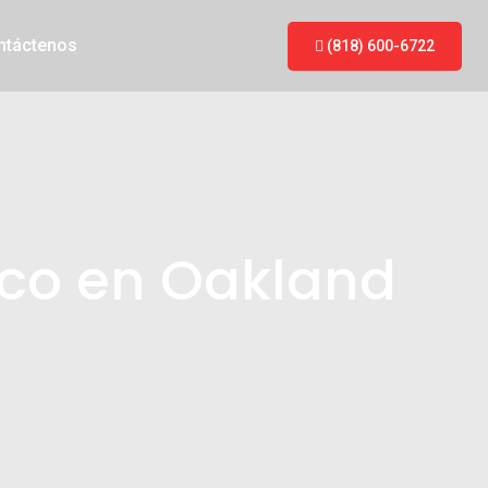
ntáctenos
(818) 600-6722
ico en Oakland