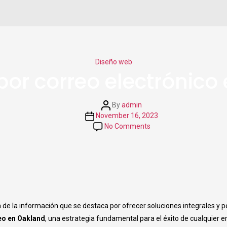
Categories
Diseño web
por correo electrónico
Post
By
admin
author
Post
November 16, 2023
date
on
No Comments
Marketing
por
correo
electrónico
en
Oakland
de la información que se destaca por ofrecer soluciones integrales y p
eo en Oakland
, una estrategia fundamental para el éxito de cualquier e