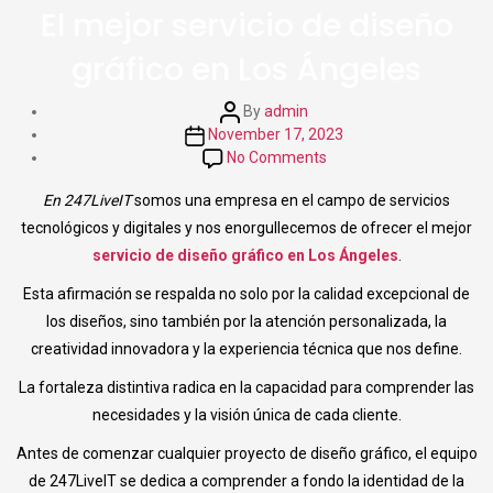
El mejor servicio de diseño
gráfico en Los Ángeles
Post
By
admin
author
Post
November 17, 2023
date
on
No Comments
El
En 247LiveIT
somos una empresa en el campo de servicios
mejor
servicio de
tecnológicos y digitales y nos enorgullecemos de ofrecer el mejor
diseño
servicio de diseño gráfico en Los Ángeles
.
gráfico
Esta afirmación se respalda no solo por la calidad excepcional de
en
Los
los diseños, sino también por la atención personalizada, la
Ángeles
creatividad innovadora y la experiencia técnica que nos define.
La fortaleza distintiva radica en la capacidad para comprender las
necesidades y la visión única de cada cliente.
Antes de comenzar cualquier proyecto de diseño gráfico, el equipo
de 247LiveIT se dedica a comprender a fondo la identidad de la