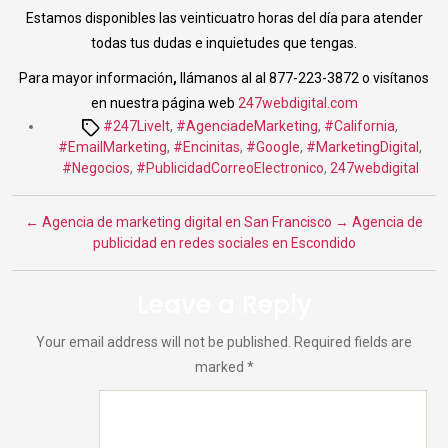
Estamos disponibles las veinticuatro horas del día para atender
todas tus dudas e inquietudes que tengas.
Para mayor información
,
llámanos al al 877-223-3872 o visítanos
en nuestra página web
247webdigital.com
Tags
#247LiveIt
,
#AgenciadeMarketing
,
#California
,
#EmailMarketing
,
#Encinitas
,
#Google
,
#MarketingDigital
,
#Negocios
,
#PublicidadCorreoElectronico
,
247webdigital
←
Agencia de marketing digital en San Francisco
→
Agencia de
publicidad en redes sociales en Escondido
Leave a Reply
Your email address will not be published.
Required fields are
marked
*