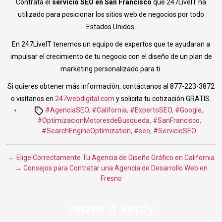
Contrata el
servicio SEO en San Francisco
que 247LiveIT ha
utilizado para posicionar los sitios web de negocios por todo
Estados Unidos.
En 247LiveIT tenemos un equipo de expertos que te ayudaran a
impulsar el crecimiento de tu negocio con el diseño de un plan de
marketing personalizado para ti.
Si quieres obtener más información, contáctanos al 877-223-3872
o visítanos en
247webdigital.com
y solicita tu cotización GRATIS.
Tags
#AgenciaSEO
,
#California
,
#ExpertoSEO
,
#Google
,
#OptimizacionMotoresdeBusqueda
,
#SanFrancisco
,
#SearchEngineOptimization
,
#seo
,
#ServicioSEO
←
Elige Correctamente Tu Agencia de Diseño Gráfico en California
→
Consejos para Contratar una Agencia de Desarrollo Web en
Fresno
Leave a Reply