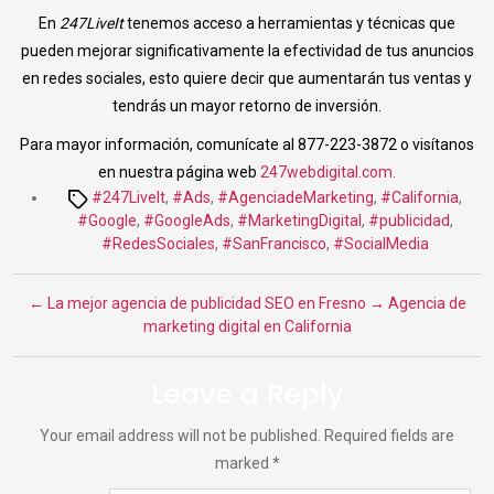
En
247LiveIt
tenemos acceso a herramientas y técnicas que
pueden mejorar significativamente la efectividad de tus anuncios
en redes sociales, esto quiere decir que aumentarán tus ventas y
tendrás un mayor retorno de inversión.
Para mayor información, comunícate al 877-223-3872 o visítanos
en nuestra página web
247webdigital.com.
Tags
#247LiveIt
,
#Ads
,
#AgenciadeMarketing
,
#California
,
#Google
,
#GoogleAds
,
#MarketingDigital
,
#publicidad
,
#RedesSociales
,
#SanFrancisco
,
#SocialMedia
←
La mejor agencia de publicidad SEO en Fresno
→
Agencia de
marketing digital en California
Leave a Reply
Your email address will not be published.
Required fields are
marked
*