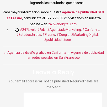
logrando los resultados que deseas.
Para mayor información sobre nuestra
agencia de publicidad SEO
en Fresno
, comunícate al 877-223-3872 o visítanos en nuestra
página web
247webdigital.com.
Tags
#247LiveIt
,
#Ads
,
#AgenciadeMarketing
,
#California
,
#EstadosUnidos
,
#Fresno
,
#Google
,
#MarketingDigital
,
#publicidad
,
#seo
←
Agencia de diseño gráfico en California
→
Agencia de publicidad
en redes sociales en San Francisco
Leave a Reply
Your email address will not be published.
Required fields are
marked
*