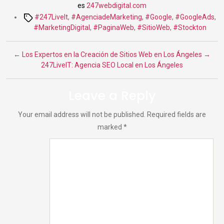
es
247webdigital.
com
Tags
#247LiveIt
,
#AgenciadeMarketing
,
#Google
,
#GoogleAds
,
#MarketingDigital
,
#PaginaWeb
,
#SitioWeb
,
#Stockton
←
Los Expertos en la Creación de Sitios Web en Los Ángeles
→
247LiveIT: Agencia SEO Local en Los Ángeles
Leave a Reply
Your email address will not be published.
Required fields are
marked
*