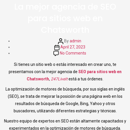
La mejor agencia de SEO
para sitios web en
Chatsworth
Post
By
admin
author
Post
April 27, 2023
date
on
No Comments
La
Si tienes un sitio web o estás interesado en crear uno, te
mejor
agencia
presentamos con la mejor agencia de
SEO para sitios web en
de
Chatsworth
,
247LiveIt
está a tus órdenes.
SEO
La optimización de motores de búsqueda, por sus siglas en inglés
para
sitios
(SEO), se trata de mejorar la posición de una página web en los
web
resultados de búsqueda de Google, Bing, Yahoo y otros
en
buscadores, utilizando diferentes estrategias y técnicas.
Chatsworth
Nuestro equipo de expertos en SEO están altamente capacitados y
experimentados en la optimización de motores de búsqueda.