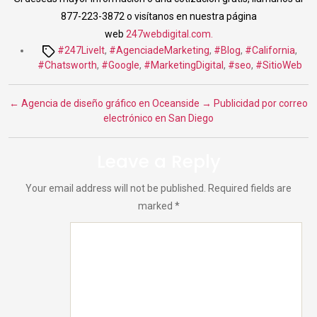
877-223-3872 o visítanos en nuestra página
web
247webdigital.com.
Tags
#247LiveIt
,
#AgenciadeMarketing
,
#Blog
,
#California
,
#Chatsworth
,
#Google
,
#MarketingDigital
,
#seo
,
#SitioWeb
←
Agencia de diseño gráfico en Oceanside
→
Publicidad por correo
electrónico en San Diego
Leave a Reply
Your email address will not be published.
Required fields are
marked
*